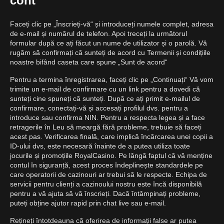
cont
Faceți clic pe „Înscrieți-vă“ și introduceți numele complet, adresa
de e-mail și numărul de telefon. Apoi treceți la următorul
formular după ce ați făcut un nume de utilizator și o parolă. Vă
rugăm să confirmați că sunteți de acord cu Termenii și condițiile
noastre bifând caseta care spune „Sunt de acord“
Pentru a termina înregistrarea, faceți clic pe „Continuați“ Vă vom
trimite un e-mail de confirmare cu un link pentru a dovedi că
sunteți cine spuneți că sunteți. După ce ați primit e-mailul de
confirmare, conectați-vă și accesați profilul dvs. pentru a
introduce sau confirma NIN. Pentru a respecta legea și a face
retragerile în Leu să meargă fără probleme, trebuie să faceți
acest pas. Verificarea finală, care implică încărcarea unei copii a
ID-ului dvs, este necesară înainte de a putea utiliza toate
jocurile și promoțiile RoyalCasino. Pe lângă faptul că vă menține
contul în siguranță, acest proces îndeplinește standardele pe
care operatorii de cazinouri ar trebui să le respecte. Echipa de
servicii pentru clienți a cazinoului nostru este încă disponibilă
pentru a vă ajuta să vă înscrieți. Dacă întâmpinați probleme,
puteți obține ajutor rapid prin chat live sau e-mail.
Rețineți întotdeauna că oferirea de informații false ar putea