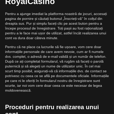
RoyalCasino
Pentru a ajunge imediat la platforma noastră de jocuri, accesați
pagina de pornire și căutați butonul „Înscrieți-vă“ în colțul din
dreapta sus. Pur și simplu faceți clic pe acest buton pentru a
începe procesul de înregistrare. Toți pașii au fost raționalizați
pentru a le face mai ușor de utilizat, astfel încât realizarea unui
cont va dura doar câteva minute.
Pentru că ne place ca lucrurile să fie ușoare, vom cere doar
informațiile personale de care avem nevoie, cum ar fi numele
dvs. complet, o adresă de e-mail validă și un număr de telefon.
După ce ați completat formularul, vă rugăm să faceți o parolă
puternică și să alegeți un nume de utilizator unic. În cel mai
scurt timp posibil, asigurați-vă că informațiile dvs. de contact se
potrivesc cu ceea ce se află pe documentele oficiale. Informațiile
pe care ni le oferiți în formularul nostru de înregistrare sunt
scurte, iar noi vom cere doar ceea ce este necesar de legea
moldovenească.
Proceduri pentru realizarea unui