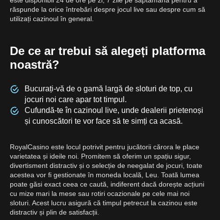
este disponibil 24 de ore pe zi, 7 zile pe săptămână pentru a
răspunde la orice întrebări despre jocul live sau despre cum să
utilizați cazinoul în general.
De ce ar trebui să alegeți platforma
noastră?
Bucurați-vă de o gamă largă de sloturi de top, cu
jocuri noi care apar tot timpul.
Cufundă-te în cazinoul live, unde dealerii prietenoși
și cunoscători te vor face să te simți ca acasă.
RoyalCasino este locul potrivit pentru jucătorii cărora le place
varietatea și ideile noi. Promitem să oferim un spațiu sigur,
divertisment distractiv și o selecție de neegalat de jocuri, toate
acestea vor fi gestionate în moneda locală, Leu. Toată lumea
poate găsi exact ceea ce caută, indiferent dacă dorește acțiuni
cu mize mari la mese sau rotiri ocazionale pe cele mai noi
sloturi. Acest lucru asigură că timpul petrecut la cazinou este
distractiv și plin de satisfacții.