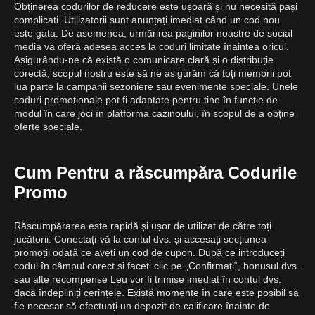
Obținerea codurilor de reducere este ușoară și nu necesită pași
complicati. Utilizatorii sunt anunțați imediat când un cod nou
este gata. De asemenea, urmărirea paginilor noastre de social
media vă oferă adesea acces la coduri limitate înaintea oricui.
Asigurându-ne că există o comunicare clară și o distribuție
corectă, scopul nostru este să ne asigurăm că toți membrii pot
lua parte la campanii sezoniere sau evenimente speciale. Unele
coduri promoționale pot fi adaptate pentru tine în funcție de
modul în care joci în platforma cazinoului, în scopul de a obține
oferte speciale.
Cum Pentru a răscumpăra Codurile
Promo
Răscumpărarea este rapidă și ușor de utilizat de către toți
jucătorii. Conectați-vă la contul dvs. și accesați secțiunea
promoții odată ce aveți un cod de cupon. După ce introduceți
codul în câmpul corect și faceți clic pe „Confirmați“, bonusul dvs.
sau alte recompense Leu vor fi trimise imediat în contul dvs.
dacă îndepliniți cerințele. Există momente în care este posibil să
fie necesar să efectuați un depozit de calificare înainte de