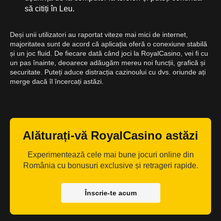
să citiți în Leu.
Deși unii utilizatori au raportat viteze mai mici de internet,
majoritatea sunt de acord că aplicația oferă o conexiune stabilă
și un joc fluid. De fiecare dată când joci la RoyalCasino, vei fi cu
un pas înainte, deoarece adăugăm mereu noi funcții, grafică și
securitate. Puteți aduce distracția cazinoului cu dvs. oriunde ați
merge dacă îl încercați astăzi.
Alăturați-vă RoyalCasino astăzi
Experimentează cele mai bune jocuri online din
România cu bonusuri exclusive și retrageri rapide.
Înscrie-te acum