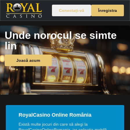
Conectați-vă
Înregistra
Unde norocul se simte
lin
Joacă acum
RoyalCasino Online România
Există multe jocuri din care să alegi la
RoyalCasinoOnlineRomania, iar aplicația mobilă