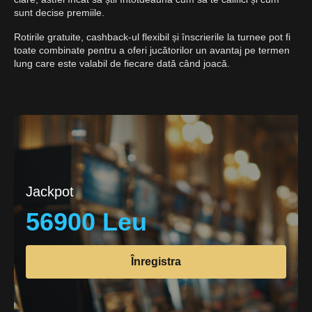
sunt decise premiile.
Rotirile gratuite, cashback-ul flexibil și înscrierile la turnee pot fi
toate combinate pentru a oferi jucătorilor un avantaj pe termen
lung care este valabil de fiecare dată când joacă.
Jackpot
56900 Leu
Înregistra