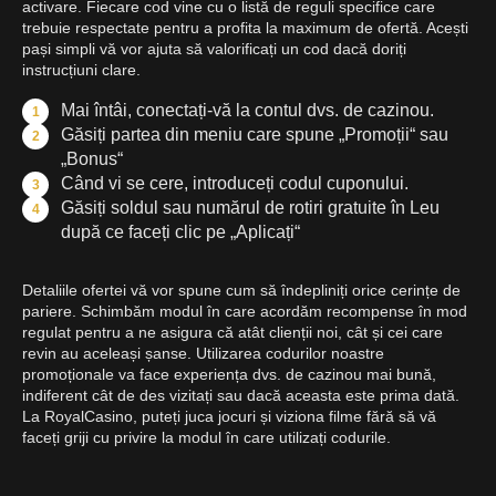
activare. Fiecare cod vine cu o listă de reguli specifice care
trebuie respectate pentru a profita la maximum de ofertă. Acești
pași simpli vă vor ajuta să valorificați un cod dacă doriți
instrucțiuni clare.
Mai întâi, conectați-vă la contul dvs. de cazinou.
Găsiți partea din meniu care spune „Promoții“ sau
„Bonus“
Când vi se cere, introduceți codul cuponului.
Găsiți soldul sau numărul de rotiri gratuite în Leu
după ce faceți clic pe „Aplicați“
Detaliile ofertei vă vor spune cum să îndepliniți orice cerințe de
pariere. Schimbăm modul în care acordăm recompense în mod
regulat pentru a ne asigura că atât clienții noi, cât și cei care
revin au aceleași șanse. Utilizarea codurilor noastre
promoționale va face experiența dvs. de cazinou mai bună,
indiferent cât de des vizitați sau dacă aceasta este prima dată.
La RoyalCasino, puteți juca jocuri și viziona filme fără să vă
faceți griji cu privire la modul în care utilizați codurile.