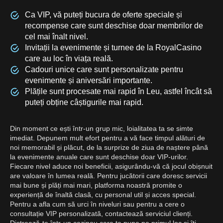
Ca VIP, vă puteți bucura de oferte speciale și
recompense care sunt deschise doar membrilor de
cel mai înalt nivel.
Invitații la evenimente și turnee de la RoyalCasino
care au loc în viața reală.
Cadouri unice care sunt personalizate pentru
evenimente și aniversări importante.
Plățile sunt procesate mai rapid în Leu, astfel încât să
puteți obține câștigurile mai rapid.
Din moment ce ești într-un grup mic, loialitatea ta se simte
imediat. Depunem mult efort pentru a vă face timpul alături de
noi memorabil și plăcut, de la surprize de ziua de naștere până
la evenimente anuale care sunt deschise doar VIP-urilor.
Fiecare nivel aduce noi beneficii, asigurându-vă că jocul obișnuit
are valoare în lumea reală. Pentru jucătorii care doresc servicii
mai bune și plăți mai mari, platforma noastră promite o
experiență de înaltă clasă, cu personal util și acces special.
Pentru a afla cum să urci în niveluri sau pentru a cere o
consultație VIP personalizată, contactează serviciul clienți.