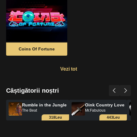
Coins Of Fortune
Vezi tot
Câștigătorii noștri
Rumble in the Jungle
Oink Country Love
The Beat
Mr.Fabulous
318Leu
443Leu