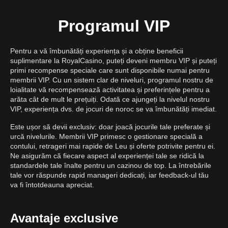
Programul VIP
Pentru a vă îmbunătăți experiența și a obține beneficii
suplimentare la RoyalCasino, puteți deveni membru VIP și puteți
primi recompense speciale care sunt disponibile numai pentru
membrii VIP. Cu un sistem clar de niveluri, programul nostru de
loialitate vă recompensează activitatea și preferințele pentru a
arăta cât de mult le prețuiți. Odată ce ajungeți la nivelul nostru
VIP, experiența dvs. de jocuri de noroc se va îmbunătăți imediat.
Este ușor să devii exclusiv: doar joacă jocurile tale preferate și
urcă nivelurile. Membrii VIP primesc o gestionare specială a
contului, retrageri mai rapide de Leu și oferte potrivite pentru ei.
Ne asigurăm că fiecare aspect al experienței tale se ridică la
standardele tale înalte pentru un cazinou de top. La întrebările
tale vor răspunde rapid manageri dedicați, iar feedback-ul tău
va fi întotdeauna apreciat.
Avantaje exclusive