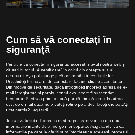
Cum să vă conectați în
siguranță
Pentru a vă conecta în siguranță, accesați site-ul nostru web și
căutați butonul „Autentificare“ în colțul din dreapta sus al
ecranului. Aşa pot ajunge jucătorii români în conturile lor.
Deschideți formularul de conectare făcând clic pe acest buton.
Din motive de securitate, dacă introduceți incorect adresa de e-
mail înregistrată și parola, contul dvs. poate fi suspendat
temporar. Pentru a primi o nouă parolă trimisă direct la adresa
dvs. de e-mail dacă nu o puteți reține pe a dvs, faceți clic pe „Ați
uitat parola?“ legătură.
Toti utilizatorii din Romania sunt rugati sa isi verifice din nou
informatiile inainte de a merge mai departe. Asigurându-vă că
informațiile pe care le oferiți sunt întotdeauna aceleași, procesul